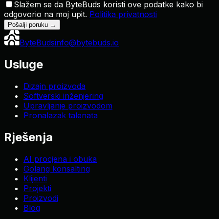
Slažem se da ByteBuds koristi ove podatke kako bi
odgovorio na moj upit.
Politika privatnosti
Pošalji poruku
→
ByteBuds
info@bytebuds.io
Usluge
Dizajn proizvoda
Softverski inženjering
Upravljanje proizvodom
Pronalazak talenata
Rješenja
AI procjena i obuka
Golang konsalting
Klijenti
Projekti
Proizvodi
Blog