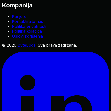
Kompanija
Karijere
Kontaktirajte nas
Politika privatnosti
Politika kolačića
Uslovi korištenja
©
2026
ByteBuds
.
Sva prava zadržana.