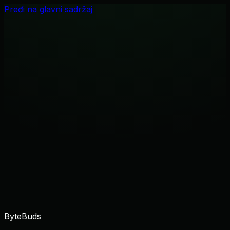
Pređi na glavni sadržaj
en
bs
Početna
ByteBuds